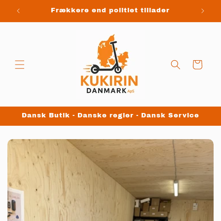
Gå til
Frækkere end politiet tillader
indhold
Indkøbskurv
Dansk Butik - Danske regler - Dansk Service