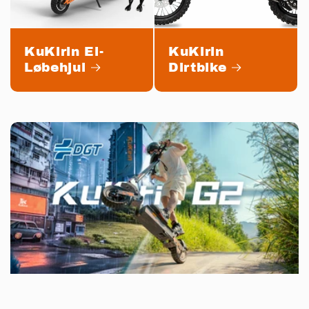
KuKirin El-
KuKirin
Løbehjul
Dirtbike